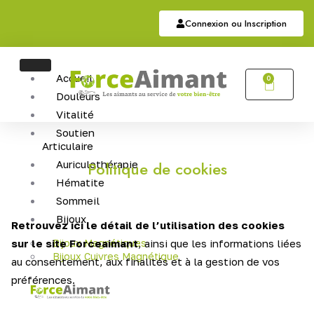
Connexion ou Inscription
Accueil
0
Douleurs
Vitalité
Soutien
Articulaire
Auriculothérapie
Politique de cookies
Hématite
Sommeil
Bijoux
Retrouvez ici le détail de l’utilisation des cookies
sur le site Forceaimant
Bijoux Magnétiques
, ainsi que les informations liées
Bijoux Cuivres Magnétique
au consentement, aux finalités et à la gestion de vos
préférences.