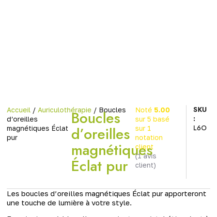
SKU
Accueil
/
Auriculothérapie
/ Boucles
Noté
5.00
Boucles
:
d’oreilles
sur 5 basé
L6O
d’oreilles
magnétiques Éclat
sur
1
pur
notation
magnétiques
client
(
1
avis
Éclat pur
client)
Les boucles d’oreilles magnétiques Éclat pur apporteront
une touche de lumière à votre style.