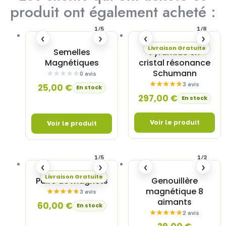
produit ont également acheté :
1/5
1/8
‹
›
‹
›
Livraison Gratuite
Semelles
Pyramide en
Magnétiques
cristal résonance
Schumann
0 avis
3 avis
25,00
€
En stock
297,00
€
En stock
1/5
1/2
‹
›
‹
›
Livraison Gratuite
Paire de magnets
Genouillère
magnétique 8
3 avis
aimants
60,00
€
En stock
2 avis