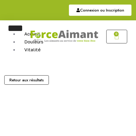
Connexion ou Inscription
Accueil
0
Douleurs
Vitalité
Soutien
Articulaire
Auriculothérapie
Hématite
Retour aux résultats
Sommeil
Bijoux
Bijoux Magnétiques
Bijoux Cuivres Magnétique