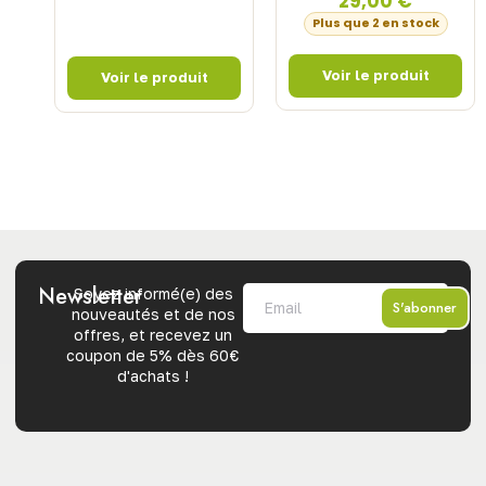
29,00
€
Plus que 2 en stock
Newsletter
Soyez informé(e) des
S'abonner
nouveautés et de nos
offres, et recevez un
coupon de 5% dès 60€
d'achats !