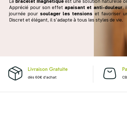
Le
bracelet magnétique
est une solution naturelle o
Apprécié pour son effet
apaisant et anti-douleur
, 
journée pour
soulager les tensions
et favoriser u
Discret et élégant, il s’adapte à tous les styles de vie.
Livraison Gratuite
Pa
dès 60€ d'achat
CB
Douleurs