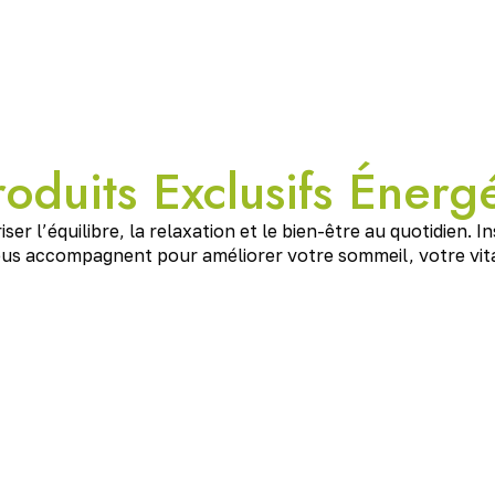
oduits Exclusifs Énerg
r l’équilibre, la relaxation et le bien-être au quotidien. I
s accompagnent pour améliorer votre sommeil, votre vital
e Schumann
n (7,83 Hz)
, idéale pour harmoniser les
issant outil de
rééquilibrage vibratoire
pour la