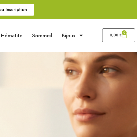
u Inscription
0
Hématite
Sommeil
Bijoux
0,00
€