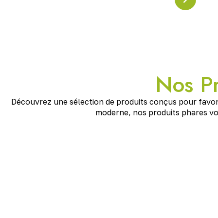
Nos Pr
Découvrez une sélection de produits conçus pour favorise
moderne, nos produits phares vou
Pyramide en Crystal Résonanc
Pyramide en cristal accordée à la
fréquence Schuman
énergies, apaiser l’esprit et renforcer l’ancrage. Un pu
maison ou l’espace de méditation.