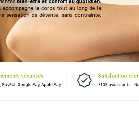
rientée
bien-être et confort au quotidien
.
il accompagne le corps tout au long de la
ne sensation de détente, sans contrainte.
iements sécurisés
Satisfaction clie
, PayPal, Google Pay, Apple Pay
+138 avis clients - N
Vitalité