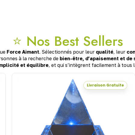
⭐ Nos Best Sellers
que
Force Aimant
. Sélectionnés pour leur
qualité
, leur
con
rsonnes à la recherche de
bien-être, d’apaisement et de
mplicité et équilibre
, et qui s’intègrent facilement à tous l
Livraison Gratuite