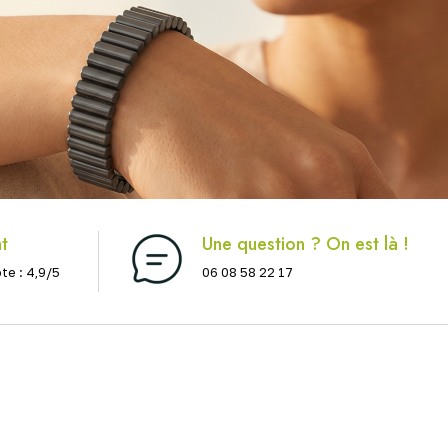
nt
Une question ? On est là !
ote : 4,9/5
06 08 58 22 17
Soutien Articulaire