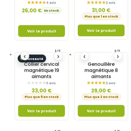
4 avis
2 avis
31,00
€
26,00
€
En stock
Plus que 1 en stock
1/3
1/2
‹
›
‹
›
Nouveauté
Collier cervical
Genouillère
magnétique 19
magnétique 8
aimants
aimants
0 avis
2 avis
33,00
€
29,00
€
Plus que 5 en stock
Plus que 2 en stock