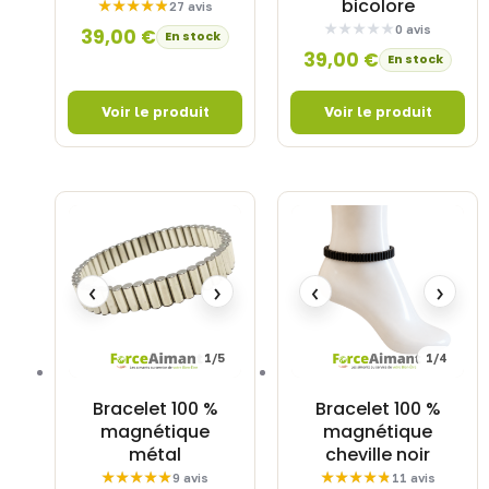
bicolore
27 avis
0 avis
39,00
€
En stock
39,00
€
En stock
‹
›
‹
›
1/5
1/4
Bracelet 100 %
Bracelet 100 %
magnétique
magnétique
métal
cheville noir
9 avis
11 avis