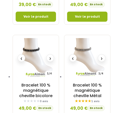
39,00
€
49,00
€
En stock
En stock
‹
›
‹
›
1/4
1/4
Bracelet 100 %
Bracelet 100 %
magnétique
magnétique
cheville bicolore
cheville Métal
0 avis
1 avis
49,00
€
49,00
€
En stock
En stock