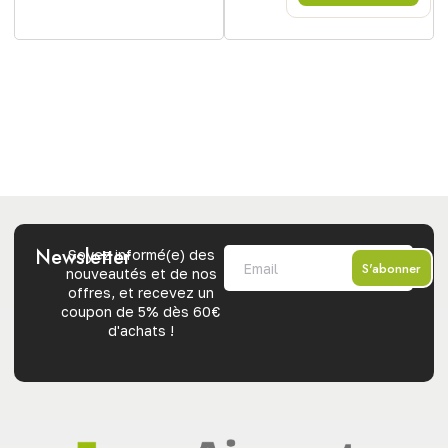
Newsletter
Soyez informé(e) des
S'abonner
nouveautés et de nos
offres, et recevez un
coupon de 5% dès 60€
d'achats !