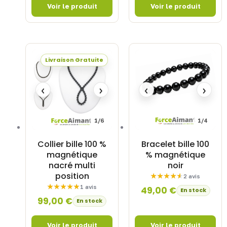
Livraison Gratuite
‹
›
‹
›
1/6
1/4
Collier bille 100 %
Bracelet bille 100
magnétique
% magnétique
nacré multi
noir
position
2 avis
1 avis
49,00
€
En stock
99,00
€
En stock