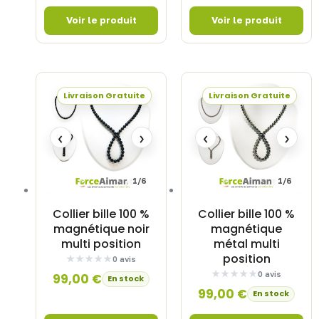
Livraison Gratuite
Livraison Gratuite
‹
›
‹
›
1/6
1/6
Collier bille 100 %
Collier bille 100 %
magnétique noir
magnétique
multi position
métal multi
position
0 avis
0 avis
99,00
€
En stock
99,00
€
En stock