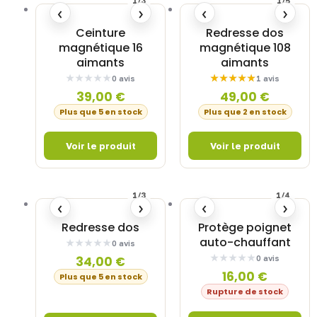
1/3
1/5
‹
›
‹
›
Ceinture
Redresse dos
magnétique 16
magnétique 108
aimants
aimants
0 avis
1 avis
39,00
€
49,00
€
Plus que 5 en stock
Plus que 2 en stock
1/3
1/4
‹
›
‹
›
Redresse dos
Protège poignet
auto-chauffant
0 avis
0 avis
34,00
€
16,00
€
Plus que 5 en stock
Rupture de stock