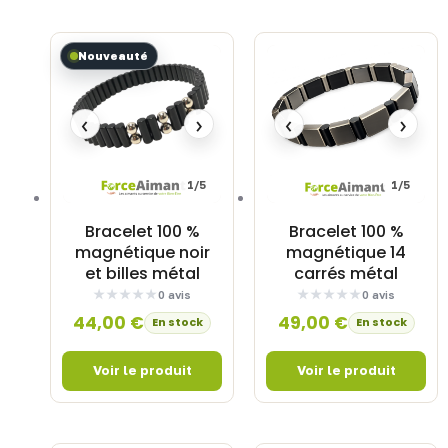
Nouveauté
‹
›
‹
›
1/5
1/5
Bracelet 100 %
Bracelet 100 %
magnétique noir
magnétique 14
et billes métal
carrés métal
0 avis
0 avis
44,00
€
49,00
€
En stock
En stock