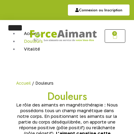
Connexion ou Inscription
Accueil
0
Douleurs
Vitalité
Soutien
Articulaire
Auriculothérapie
Hématite
Accueil
/ Douleurs
Sommeil
Douleurs
Bijoux
Bijoux Magnétiques
Le rôle des aimants en magnétothérapie : Nous
Bijoux Cuivres Magnétique
possédons tous un champ magnétique dans
notre corps. En positionnant les aimants sur la
partie du corps déséquilibrée, on apporte une
réponse positive (pôle positif) ou relâchante
(pôle négatif).
L’aimant canalise cette