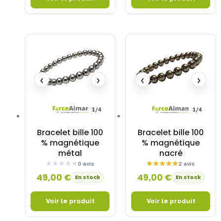
‹
›
‹
›
1/4
1/4
Bracelet bille 100
Bracelet bille 100
% magnétique
% magnétique
métal
nacré
0 avis
2 avis
49,00
€
49,00
€
En stock
En stock