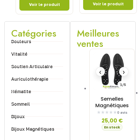
Catégories
Meilleures
ventes
Douleurs
Vitalité
Soutien Articulaire
‹
›
Auriculothérapie
1/5
Hématite
Semelles
Sommeil
Magnétiques
0 avis
Bijoux
25,00
€
En stock
Bijoux Magnétiques