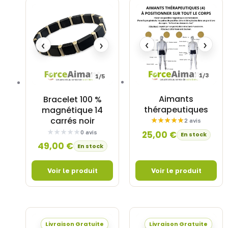
‹
›
‹
›
1/3
1/5
Aimants
Bracelet 100 %
thérapeutiques
magnétique 14
carrés noir
2 avis
25,00
€
0 avis
En stock
49,00
€
En stock
Livraison Gratuite
Livraison Gratuite