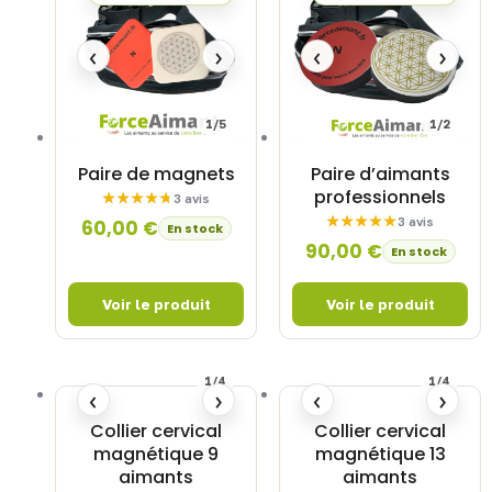
‹
›
‹
›
1/5
1/2
Paire de magnets
Paire d’aimants
professionnels
3 avis
3 avis
60,00
€
En stock
90,00
€
En stock
1/4
1/4
‹
›
‹
›
Collier cervical
Collier cervical
magnétique 9
magnétique 13
aimants
aimants