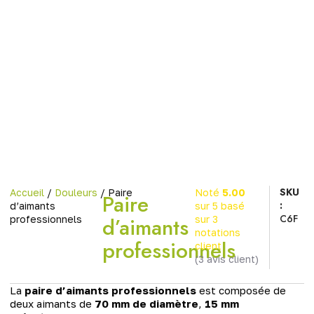
SKU
Accueil
/
Douleurs
/ Paire
Noté
5.00
Paire
:
d’aimants
sur 5 basé
C6F
d’aimants
professionnels
sur
3
notations
professionnels
client
(
3
avis client)
La
paire d’aimants professionnels
est composée de
deux aimants de
70 mm de diamètre
,
15 mm