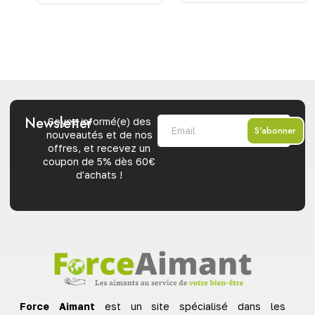
Newsletter
Soyez informé(e) des
S'abonner
nouveautés et de nos
offres, et recevez un
coupon de 5% dès 60€
d'achats !
Force Aimant
est un site spécialisé dans les