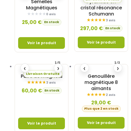
Semelles
Pyramide en
Magnétiques
cristal résonance
Schumann
0 avis
3 avis
25,00
€
En stock
297,00
€
En stock
1/5
1/2
‹
›
‹
›
Livraison Gratuite
Paire de magnets
Genouillère
magnétique 8
3 avis
aimants
60,00
€
En stock
2 avis
29,00
€
Plus que 2 en stock