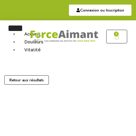
Connexion ou Inscription
Accueil
0
Douleurs
Vitalité
Soutien
Articulaire
Auriculothérapie
Hématite
Retour aux résultats
Sommeil
Bijoux
Bijoux Magnétiques
Bijoux Cuivres Magnétique