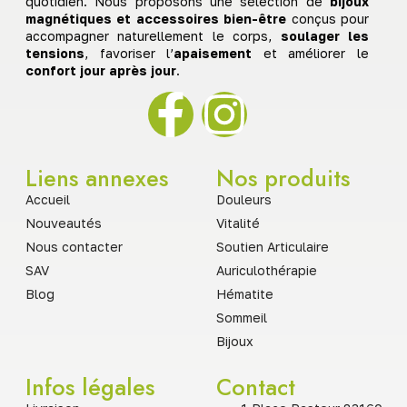
quotidien. Nous proposons une sélection de
bijoux
magnétiques et accessoires bien-être
conçus pour
accompagner naturellement le corps,
soulager les
tensions
, favoriser l’
apaisement
et améliorer le
confort jour après jour
.
Liens annexes
Nos produits
Accueil
Douleurs
Nouveautés
Vitalité
Nous contacter
Soutien Articulaire
SAV
Auriculothérapie
Blog
Hématite
Sommeil
Bijoux
Infos légales
Contact