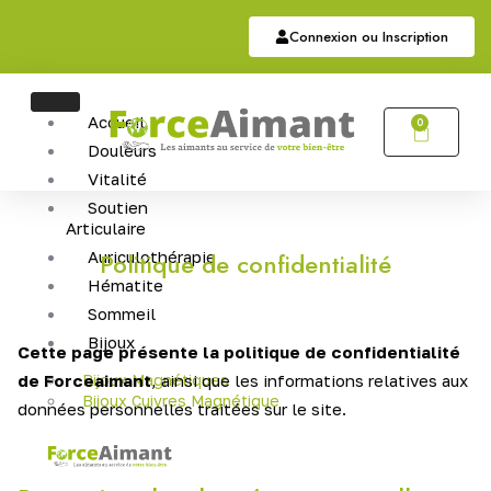
Connexion ou Inscription
Accueil
0
Douleurs
Vitalité
Soutien
Articulaire
Auriculothérapie
Politique de confidentialité
Hématite
Sommeil
Bijoux
Cette page présente la politique de confidentialité
de Forceaimant
Bijoux Magnétiques
, ainsi que les informations relatives aux
Bijoux Cuivres Magnétique
données personnelles traitées sur le site.