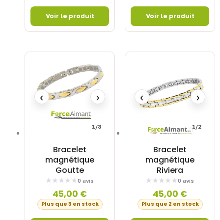
‹
›
‹
›
1/3
1/2
Bracelet
Bracelet
magnétique
magnétique
Goutte
Riviera
0 avis
0 avis
45,00
€
45,00
€
Plus que 3 en stock
Plus que 2 en stock