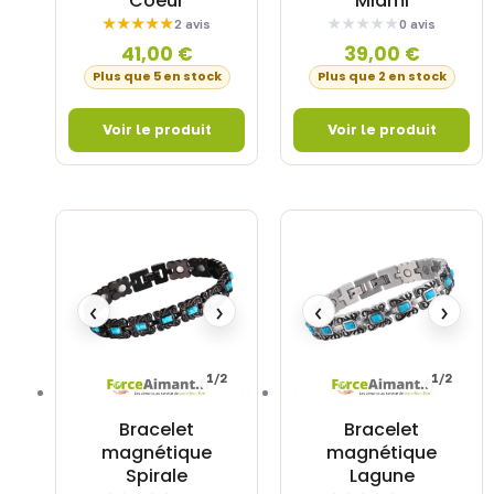
Coeur
Miami
2 avis
0 avis
41,00
€
39,00
€
Plus que 5 en stock
Plus que 2 en stock
‹
›
‹
›
1/2
1/2
Bracelet
Bracelet
magnétique
magnétique
Spirale
Lagune