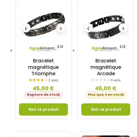
‹
›
‹
›
1/2
1/2
Bracelet
Bracelet
magnétique
magnétique
Triomphe
Arcade
1 avis
0 avis
45,00
€
45,00
€
Rupture de stock
Plus que 4 en stock