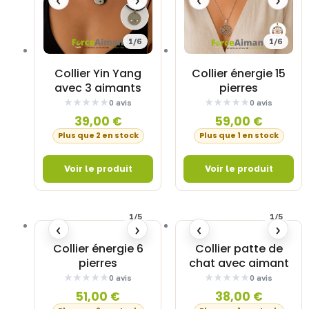
1/6
1/6
Collier Yin Yang
Collier énergie 15
avec 3 aimants
pierres
0 avis
0 avis
39,00
€
59,00
€
Plus que 2 en stock
Plus que 1 en stock
1/5
1/5
‹
›
‹
›
Collier énergie 6
Collier patte de
pierres
chat avec aimant
0 avis
0 avis
51,00
€
38,00
€