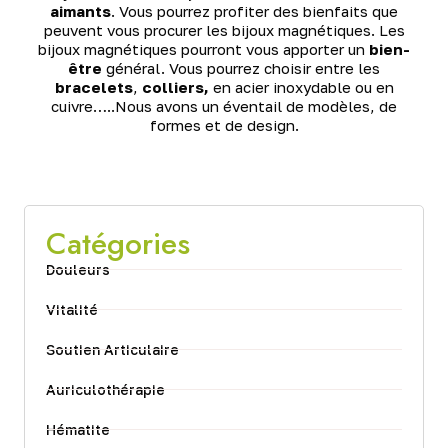
aimants
. Vous pourrez profiter des bienfaits que
X
peuvent vous procurer les bijoux magnétiques. Les
bijoux magnétiques pourront vous apporter un
bien-
être
général. Vous pourrez choisir entre les
bracelets
,
colliers,
en acier inoxydable ou en
cuivre…..Nous avons un éventail de modèles, de
formes et de design.
Catégories
Douleurs
Vitalité
Soutien Articulaire
Auriculothérapie
Hématite