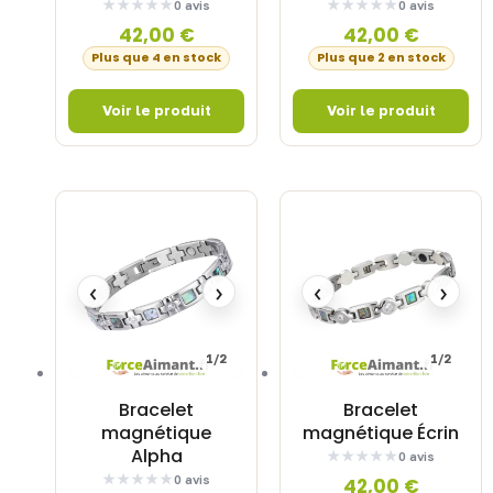
0 avis
0 avis
42,00
€
42,00
€
Plus que 4 en stock
Plus que 2 en stock
‹
›
‹
›
1/2
1/2
Bracelet
Bracelet
magnétique
magnétique Écrin
Alpha
0 avis
0 avis
42,00
€