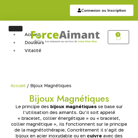
Connexion ou Inscription
Accueil
0
Douleurs
Vitalité
Soutien
Articulaire
Auriculothérapie
Hématite
Accueil
/ Bijoux Magnétiques
Sommeil
Bijoux Magnétiques
Bijoux
Le principe des
bijoux magnétiques
se base sur
Bijoux Magnétiques
l’utilisation des aimants. Qu’il soit appelé
Bijoux Cuivres Magnétique
« bracelet, collier énergétique » ou « bracelet,
collier magnétique », ils fonctionnent sur le principe
de la magnétothérapie. Concrètement il s’agit de
bijoux en acier inoxydable ou en
cuivre
avec des