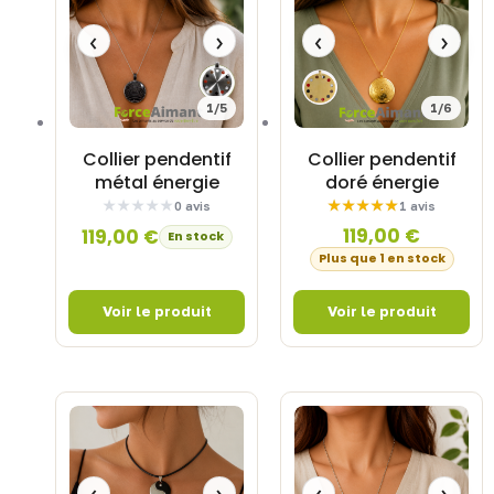
‹
›
‹
›
1/5
1/6
Collier pendentif
Collier pendentif
métal énergie
doré énergie
0 avis
1 avis
119,00
€
119,00
€
En stock
Plus que 1 en stock
‹
›
‹
›