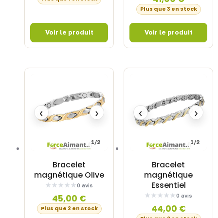
Plus que 3 en stock
‹
›
‹
›
1/2
1/2
Bracelet
Bracelet
magnétique Olive
magnétique
Essentiel
0 avis
0 avis
45,00
€
44,00
€
Plus que 2 en stock