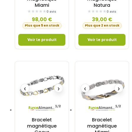
Miami
Natura
0 avis
0 avis
98,00
€
39,00
€
Plus que 5 en stock
Plus que 2 en stock
‹
›
‹
›
1/2
1/2
Bracelet
Bracelet
magnétique
magnétique