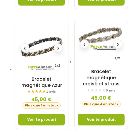
‹
›
‹
›
1/2
1/2
Bracelet
magnétique
Bracelet
croisé et strass
magnétique Azur
0 avis
1 avis
45,00
€
45,00
€
Plus que 4 en stock
Plus que 1 en stock