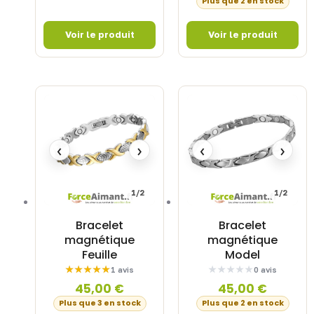
Plus que 2 en stock
‹
›
‹
›
1/2
1/2
Bracelet
Bracelet
magnétique
magnétique
Feuille
Model
1 avis
0 avis
45,00
€
45,00
€
Plus que 3 en stock
Plus que 2 en stock