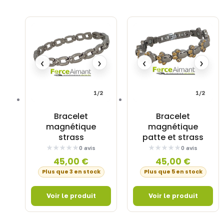
‹
›
‹
›
1/2
1/2
Bracelet
Bracelet
magnétique
magnétique
strass
patte et strass
0 avis
0 avis
45,00
€
45,00
€
Plus que 3 en stock
Plus que 5 en stock