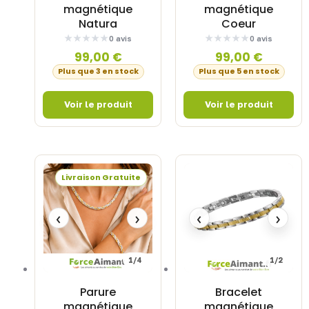
magnétique
magnétique
Natura
Coeur
0 avis
0 avis
99,00
€
99,00
€
Plus que 3 en stock
Plus que 5 en stock
Livraison Gratuite
‹
›
‹
›
1/4
1/2
Parure
Bracelet
magnétique
magnétique