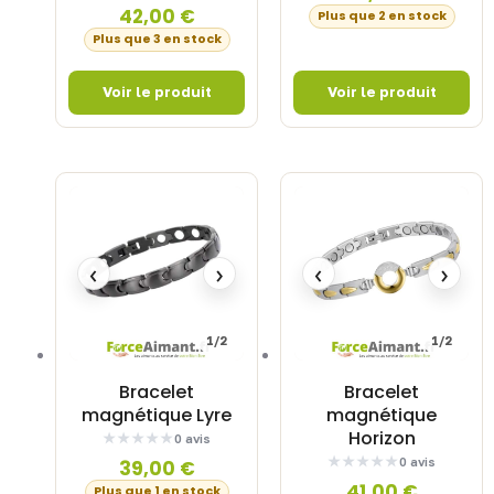
42,00
€
Plus que 2 en stock
Plus que 3 en stock
‹
›
‹
›
1/2
1/2
Bracelet
Bracelet
magnétique Lyre
magnétique
Horizon
0 avis
0 avis
39,00
€
41,00
€
Plus que 1 en stock