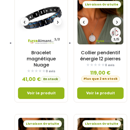
Livraison Gratuite
‹
›
‹
›
1/2
1/5
Bracelet
Collier pendentif
magnétique
énergie 12 pierres
Nuage
0 avis
0 avis
119,00
€
41,00
€
Plus que 2 en stock
En stock
Livraison Gratuite
Livraison Gratuite