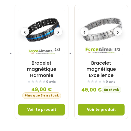
‹
›
‹
›
1/2
1/2
Bracelet
Bracelet
magnétique
magnétique
Harmonie
Excellence
0 avis
0 avis
49,00
€
49,00
€
En stock
Plus que 3 en stock