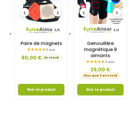
‹
›
‹
›
1/5
1/2
Paire de magnets
Genouillère
magnétique 8
3 avis
aimants
60,00
€
En stock
2 avis
29,00
€
Plus que 2 en stock