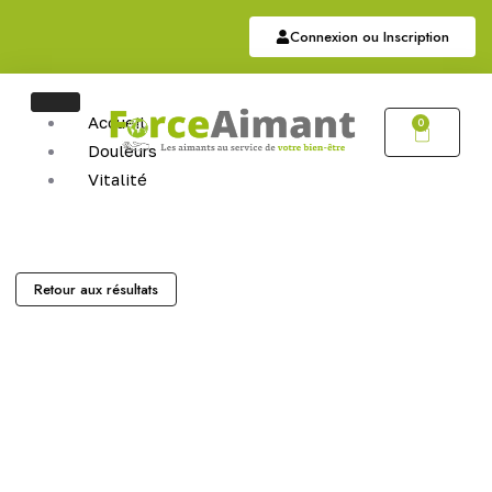
Connexion ou Inscription
Accueil
0
Douleurs
Vitalité
Soutien
Articulaire
Auriculothérapie
Hématite
Retour aux résultats
Sommeil
Bijoux
Bijoux Magnétiques
Bijoux Cuivres Magnétique