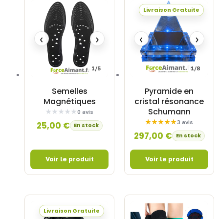
Livraison Gratuite
‹
›
‹
›
1/5
1/8
Semelles
Pyramide en
Magnétiques
cristal résonance
Schumann
0 avis
3 avis
25,00
€
En stock
297,00
€
En stock
Livraison Gratuite