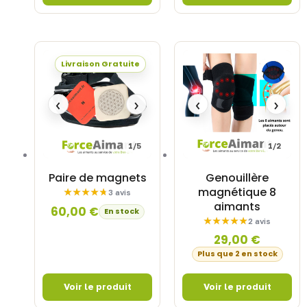
Livraison Gratuite
‹
›
‹
›
1/5
1/2
Paire de magnets
Genouillère
magnétique 8
3 avis
aimants
60,00
€
En stock
2 avis
29,00
€
Plus que 2 en stock