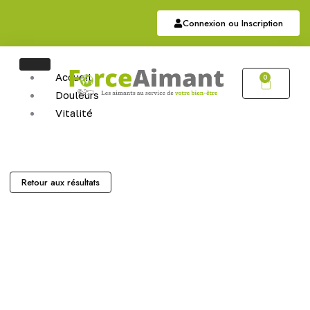
Connexion ou Inscription
Accueil
0
Douleurs
Vitalité
Soutien
Articulaire
Auriculothérapie
Hématite
Retour aux résultats
Sommeil
Bijoux
Bijoux Magnétiques
Bijoux Cuivres Magnétique