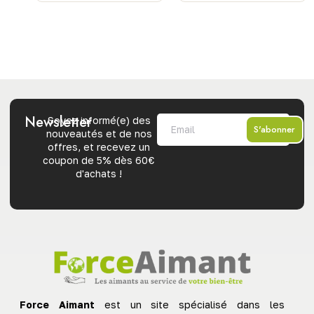
Newsletter
Soyez informé(e) des
S'abonner
nouveautés et de nos
offres, et recevez un
coupon de 5% dès 60€
d'achats !
Force Aimant
est un site spécialisé dans les