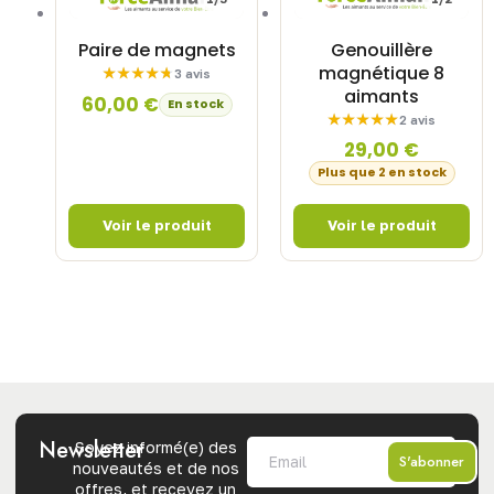
Paire de magnets
Genouillère
magnétique 8
3 avis
aimants
60,00
€
En stock
2 avis
29,00
€
Plus que 2 en stock
Newsletter
Soyez informé(e) des
S'abonner
nouveautés et de nos
offres, et recevez un