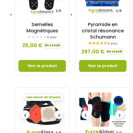
1/5
1/8
Semelles
Pyramide en
Magnétiques
cristal résonance
Schumann
0 avis
3 avis
25,00
€
En stock
297,00
€
En stock
Livraison Gratuite
‹
›
‹
›
1/5
1/2