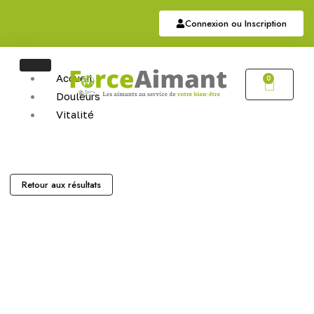
Connexion ou Inscription
Accueil
0
Douleurs
Vitalité
Soutien
Articulaire
Auriculothérapie
Hématite
Retour aux résultats
Sommeil
Bijoux
Bijoux Magnétiques
Bijoux Cuivres Magnétique