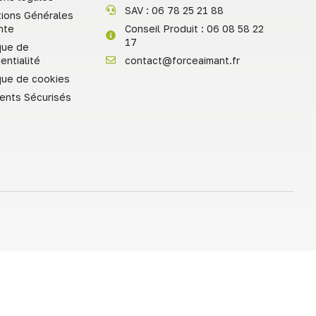
SAV : 06 78 25 21 88
tions Générales
nte
Conseil Produit : 06 08 58 22
17
que de
entialité
contact@forceaimant.fr
ique de cookies
ents Sécurisés