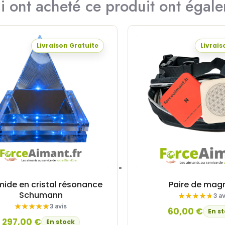
ui ont acheté ce produit ont égal
Livraison Gratuite
Livrais
mide en cristal résonance
Paire de mag
Schumann
3 av
3 avis
60,00
€
En s
297,00
€
En stock