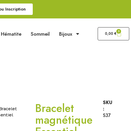
u Inscription
0
Hématite
Sommeil
Bijoux
0,00
€
SKU
Bracelet
:
Bracelet
entiel
magnétique
S37