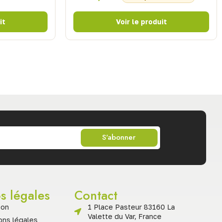
S'abonner
os légales
Contact
son
1 Place Pasteur 83160 La
Valette du Var, France
ons légales