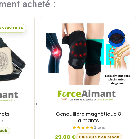
ement acheté :
on Gratuite
nets
Genouillère magnétique 8
aimants
is
2 avis
tock
29,00
€
Plus que 2 en stock