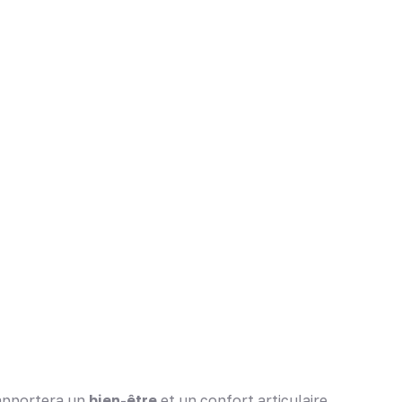
 apportera un
bien-être
et un confort articulaire.