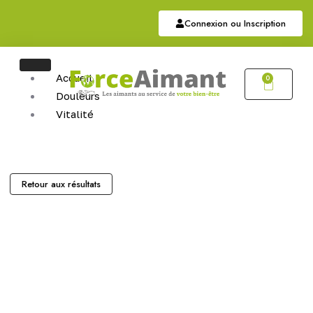
Connexion ou Inscription
Accueil
0
Douleurs
Vitalité
Soutien
Articulaire
Auriculothérapie
Hématite
Retour aux résultats
Sommeil
Bijoux
Bijoux Magnétiques
Bijoux Cuivres Magnétique