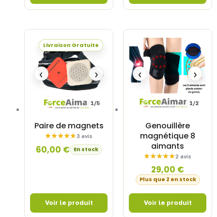
Livraison Gratuite
‹
›
‹
›
1/5
1/2
Paire de magnets
Genouillère
magnétique 8
3 avis
aimants
60,00
€
En stock
2 avis
29,00
€
Plus que 2 en stock