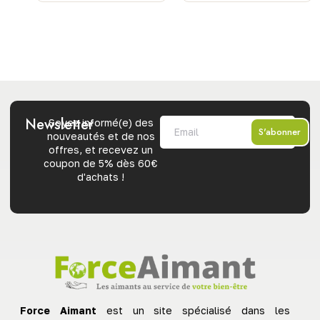
Newsletter
Soyez informé(e) des
S'abonner
nouveautés et de nos
offres, et recevez un
coupon de 5% dès 60€
d'achats !
Force Aimant
est un site spécialisé dans les