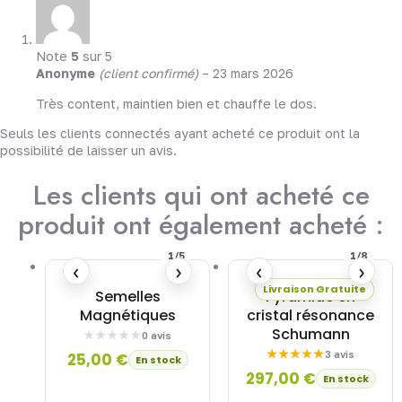
Note
5
sur 5
Anonyme
(client confirmé)
–
23 mars 2026
Très content, maintien bien et chauffe le dos.
Seuls les clients connectés ayant acheté ce produit ont la
possibilité de laisser un avis.
Les clients qui ont acheté ce
produit ont également acheté :
1/5
1/8
‹
›
‹
›
Livraison Gratuite
Semelles
Pyramide en
Magnétiques
cristal résonance
Schumann
0 avis
3 avis
25,00
€
En stock
297,00
€
En stock