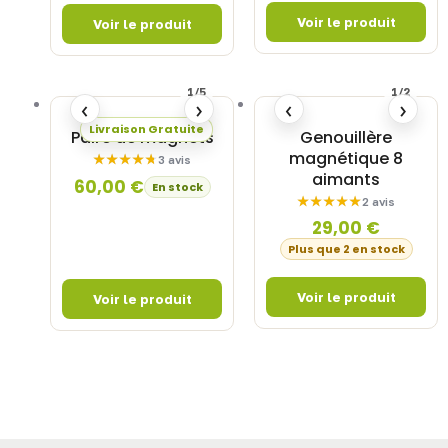
1/5
1/2
‹
›
‹
›
Livraison Gratuite
Paire de magnets
Genouillère
magnétique 8
3 avis
aimants
60,00
€
En stock
2 avis
29,00
€
Plus que 2 en stock