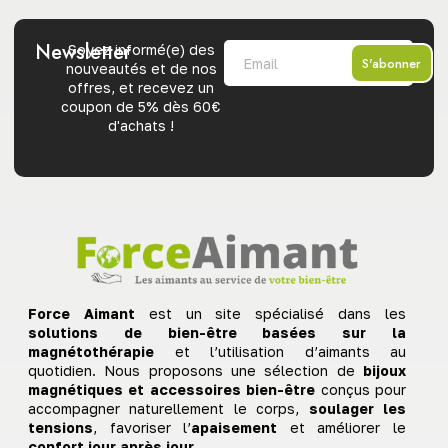
Newsletter
Soyez informé(e) des
S'abonner
nouveautés et de nos
offres, et recevez un
coupon de 5% dès 60€
d'achats !
Force Aimant
est un site spécialisé dans les
solutions de bien-être basées sur la
magnétothérapie
et l’utilisation d’aimants au
quotidien. Nous proposons une sélection de
bijoux
magnétiques et accessoires bien-être
conçus pour
accompagner naturellement le corps,
soulager les
tensions
, favoriser l’
apaisement
et améliorer le
confort jour après jour
.