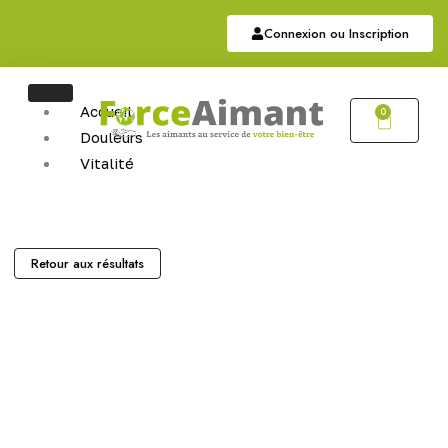
Connexion ou Inscription
Accueil
0
Douleurs
Vitalité
Soutien
Articulaire
Auriculothérapie
Hématite
Retour aux résultats
Sommeil
Bijoux
Bijoux Magnétiques
Bijoux Cuivres Magnétique