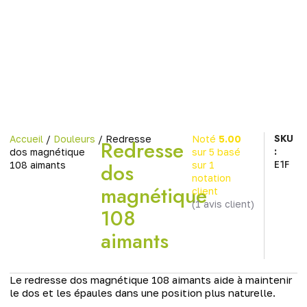
SKU
Accueil
/
Douleurs
/ Redresse
Noté
5.00
Redresse
:
dos magnétique
sur 5 basé
E1F
dos
108 aimants
sur
1
notation
magnétique
client
(
1
avis client)
108
aimants
Le redresse dos magnétique 108 aimants aide à maintenir
le dos et les épaules dans une position plus naturelle.