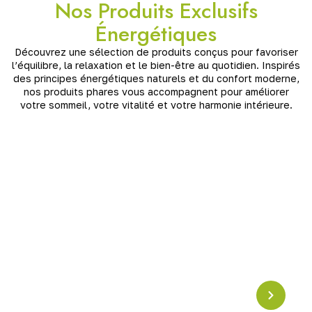
Nos Produits Exclusifs
Énergétiques
Découvrez une sélection de produits conçus pour favoriser
l’équilibre, la relaxation et le bien-être au quotidien. Inspirés
des principes énergétiques naturels et du confort moderne,
nos produits phares vous accompagnent pour améliorer
votre sommeil, votre vitalité et votre harmonie intérieure.
Pyramide en Crystal
Résonance Schumann
Pyramide en cristal accordée à la
fréquence
Schumann (7,83 Hz)
, idéale pour harmoniser les
énergies, apaiser l’esprit et renforcer l’ancrage. Un
puissant outil de
rééquilibrage vibratoire
pour la
maison ou l’espace de méditation.