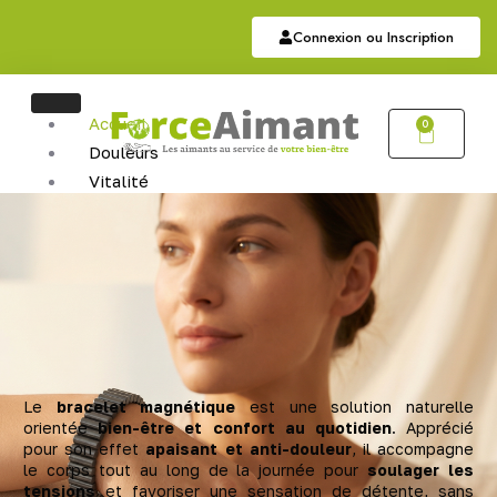
Connexion ou Inscription
Accueil
0
Douleurs
Vitalité
Soutien
Articulaire
Auriculothérapie
Hématite
Sommeil
Bijoux
Bijoux Magnétiques
Bijoux Cuivres Magnétique
Le
bracelet magnétique
est une solution naturelle
orientée
bien-être et confort au quotidien
. Apprécié
pour son effet
apaisant et anti-douleur
, il accompagne
le corps tout au long de la journée pour
soulager les
tensions
et favoriser une sensation de détente, sans