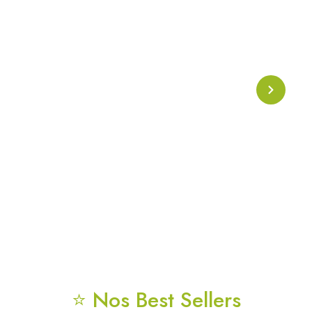
Collier Onde Phi
Collier énergétique basé sur l’
onde Phi
, symbole de
l’harmonie naturelle et de la géométrie sacrée. Conçu
pour soutenir l’alignement énergétique, la clarté
mentale et la protection vibratoire au quotidien.
⭐ Nos Best Sellers