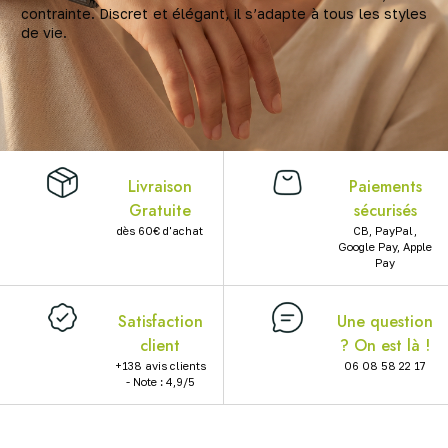
contrainte. Discret et élégant, il s’adapte à tous les styles
X
de vie.
Livraison
Paiements
Gratuite
sécurisés
dès 60€ d'achat
CB, PayPal,
Google Pay, Apple
Pay
Satisfaction
Une question
client
? On est là !
+138 avis clients
06 08 58 22 17
- Note : 4,9/5