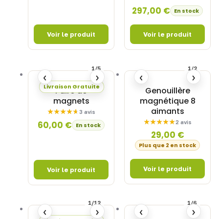
297,00
€
En stock
1/5
1/2
‹
›
‹
›
Livraison Gratuite
Paire de
Genouillère
magnets
magnétique 8
aimants
3 avis
2 avis
60,00
€
En stock
29,00
€
Plus que 2 en stock
1/12
1/6
‹
›
‹
›