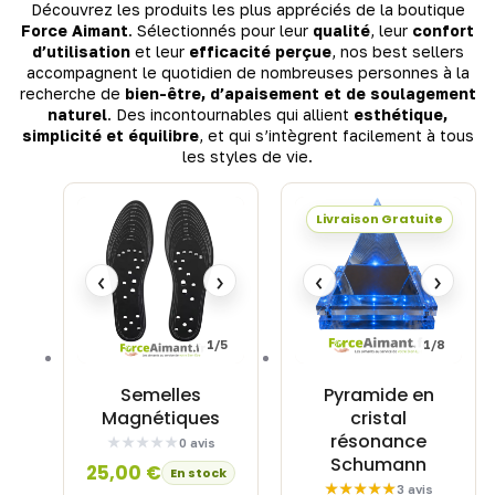
Découvrez les produits les plus appréciés de la boutique
Force Aimant
. Sélectionnés pour leur
qualité
, leur
confort
d’utilisation
et leur
efficacité perçue
, nos best sellers
accompagnent le quotidien de nombreuses personnes à la
recherche de
bien-être, d’apaisement et de soulagement
naturel
. Des incontournables qui allient
esthétique,
simplicité et équilibre
, et qui s’intègrent facilement à tous
les styles de vie.
Livraison Gratuite
‹
›
‹
›
1/5
1/8
Semelles
Pyramide en
Magnétiques
cristal
résonance
0 avis
Schumann
25,00
€
En stock
3 avis