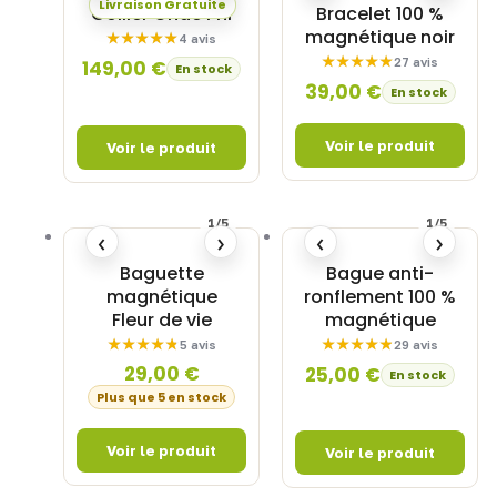
Livraison Gratuite
Collier Onde Phi
Bracelet 100 %
magnétique noir
4 avis
27 avis
149,00
€
En stock
39,00
€
En stock
1/5
1/5
‹
›
‹
›
Baguette
Bague anti-
magnétique
ronflement 100 %
Fleur de vie
magnétique
5 avis
29 avis
29,00
€
25,00
€
En stock
Plus que 5 en stock