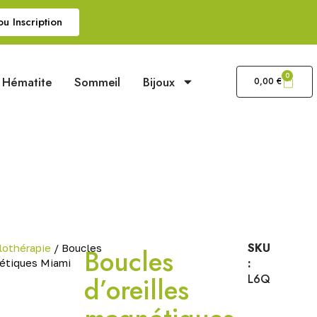
u Inscription
0
Hématite
Sommeil
Bijoux
0,00
€
SKU
lothérapie
/ Boucles
Boucles
:
nétiques Miami
d’oreilles
L6Q