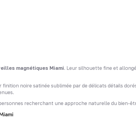
reilles magnétiques Miami
. Leur silhouette fine et allon
ur finition noire satinée sublimée par de délicats détails do
enues.
s personnes recherchant une approche naturelle du bien-être
 Miami