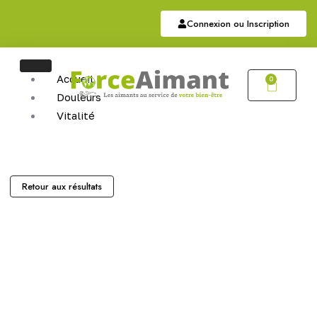
Connexion ou Inscription
Accueil
0
Douleurs
Vitalité
Soutien
Articulaire
Auriculothérapie
Hématite
Retour aux résultats
Sommeil
Bijoux
Bijoux Magnétiques
Bijoux Cuivres Magnétique