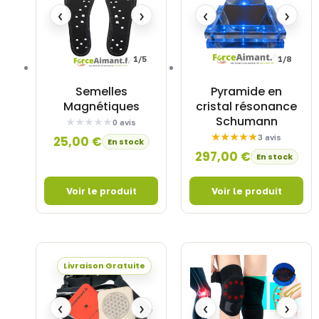
‹
›
‹
›
1/5
1/8
Semelles
Pyramide en
Magnétiques
cristal résonance
Schumann
0 avis
3 avis
25,00
€
En stock
297,00
€
En stock
Livraison Gratuite
‹
›
‹
›