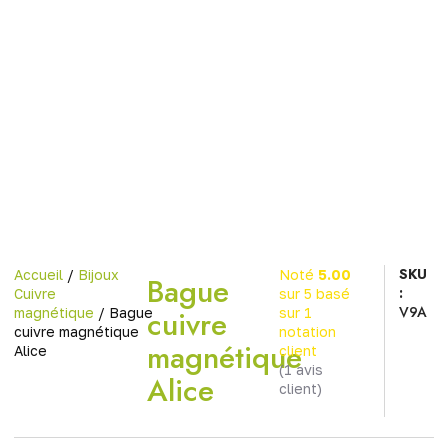
SKU
Accueil
/
Bijoux
Noté
5.00
Bague
:
Cuivre
sur 5 basé
V9A
cuivre
magnétique
/ Bague
sur
1
cuivre magnétique
notation
magnétique
Alice
client
(
1
avis
Alice
client)