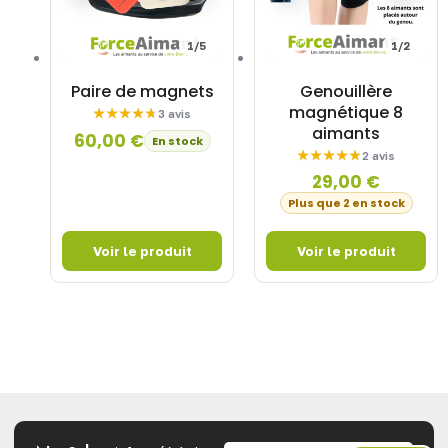
1/5
1/2
Paire de magnets
Genouillère
magnétique 8
3 avis
aimants
60,00
€
En stock
2 avis
29,00
€
Plus que 2 en stock