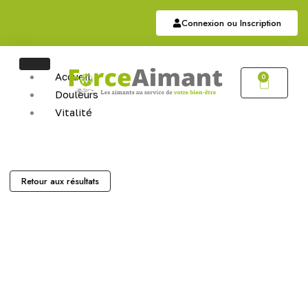
Connexion ou Inscription
Accueil
0
Douleurs
Vitalité
Soutien
Articulaire
Auriculothérapie
Hématite
Retour aux résultats
Sommeil
Bijoux
Bijoux Magnétiques
Bijoux Cuivres Magnétique