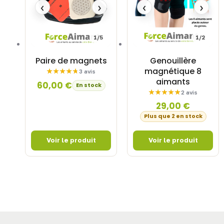
‹
›
‹
›
1/5
1/2
Paire de magnets
Genouillère
magnétique 8
3 avis
aimants
60,00
€
En stock
2 avis
29,00
€
Plus que 2 en stock