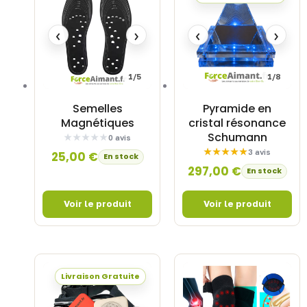
‹
›
‹
›
1/5
1/8
Semelles
Pyramide en
Magnétiques
cristal résonance
Schumann
0 avis
3 avis
25,00
€
En stock
297,00
€
En stock
Livraison Gratuite