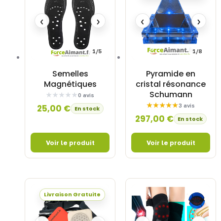
‹
›
‹
›
1/5
1/8
Semelles
Pyramide en
Magnétiques
cristal résonance
Schumann
0 avis
3 avis
25,00
€
En stock
297,00
€
En stock
Livraison Gratuite