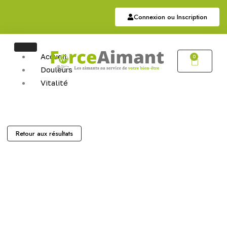
Connexion ou Inscription
Accueil
0
Douleurs
Vitalité
Soutien
Articulaire
Auriculothérapie
Hématite
Retour aux résultats
Sommeil
Bijoux
Bijoux Magnétiques
Bijoux Cuivres Magnétique