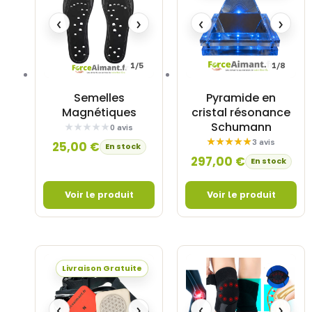
‹
›
‹
›
1/5
1/8
Semelles
Pyramide en
Magnétiques
cristal résonance
Schumann
0 avis
3 avis
25,00
€
En stock
297,00
€
En stock
Livraison Gratuite
‹
›
‹
›