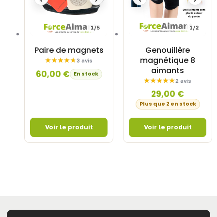
1/5
1/2
Paire de magnets
Genouillère
magnétique 8
3 avis
aimants
60,00
€
En stock
2 avis
29,00
€
Plus que 2 en stock