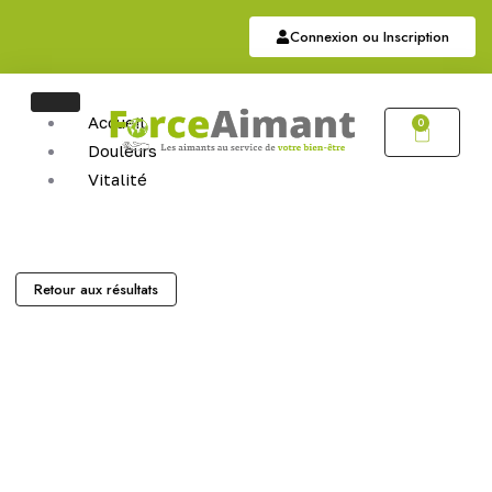
Connexion ou Inscription
Accueil
0
Douleurs
Vitalité
Soutien
Articulaire
Auriculothérapie
Hématite
Retour aux résultats
Sommeil
Bijoux
Bijoux Magnétiques
Bijoux Cuivres Magnétique