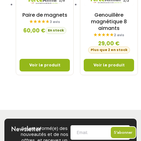
1/5
1/2
Paire de magnets
Genouillère
magnétique 8
3 avis
aimants
60,00
€
En stock
2 avis
29,00
€
Plus que 2 en stock
Newsletter
Soyez informé(e) des
S'abonner
nouveautés et de nos
offres, et recevez un