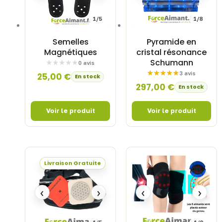
1/5
1/8
Semelles
Pyramide en
Magnétiques
cristal résonance
Schumann
0 avis
3 avis
25,00
€
En stock
297,00
€
En stock
Livraison Gratuite
‹
›
‹
›