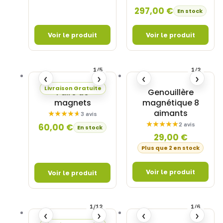
297,00
€
En stock
1/5
1/2
‹
›
‹
›
Livraison Gratuite
Paire de
Genouillère
magnets
magnétique 8
aimants
3 avis
2 avis
60,00
€
En stock
29,00
€
Plus que 2 en stock
1/12
1/6
‹
›
‹
›