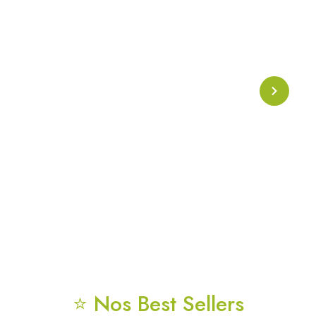
Collier Onde Phi
Collier énergétique basé sur l’
onde Phi
, symbole de
l’harmonie naturelle et de la géométrie sacrée. Conçu
pour soutenir l’alignement énergétique, la clarté
mentale et la protection vibratoire au quotidien.
⭐ Nos Best Sellers