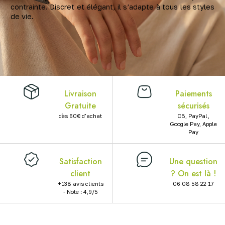
contrainte. Discret et élégant, il s’adapte à tous les styles
X
de vie.
Livraison
Paiements
Gratuite
sécurisés
dès 60€ d'achat
CB, PayPal,
Google Pay, Apple
Pay
Satisfaction
Une question
client
? On est là !
+138 avis clients
06 08 58 22 17
- Note : 4,9/5