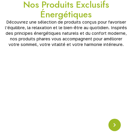
Nos Produits Exclusifs
Énergétiques
Découvrez une sélection de produits conçus pour favoriser
l’équilibre, la relaxation et le bien-être au quotidien. Inspirés
des principes énergétiques naturels et du confort moderne,
nos produits phares vous accompagnent pour améliorer
votre sommeil, votre vitalité et votre harmonie intérieure.
Pyramide en Crystal
Résonance Schumann
Pyramide en cristal accordée à la
fréquence
Schumann (7,83 Hz)
, idéale pour harmoniser les
énergies, apaiser l’esprit et renforcer l’ancrage. Un
puissant outil de
rééquilibrage vibratoire
pour la
maison ou l’espace de méditation.