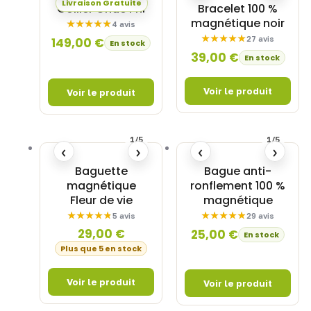
Livraison Gratuite
Collier Onde Phi
Bracelet 100 %
magnétique noir
4 avis
27 avis
149,00
€
En stock
39,00
€
En stock
1/5
1/5
‹
›
‹
›
Baguette
Bague anti-
magnétique
ronflement 100 %
Fleur de vie
magnétique
5 avis
29 avis
29,00
€
25,00
€
En stock
Plus que 5 en stock