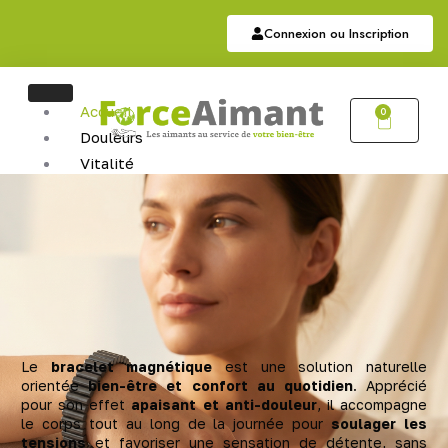
Connexion ou Inscription
Accueil
0
Douleurs
Vitalité
Soutien
Articulaire
Auriculothérapie
Hématite
Sommeil
Bijoux
Bijoux Magnétiques
Bijoux Cuivres Magnétique
Le
bracelet magnétique
est une solution naturelle
orientée
bien-être et confort au quotidien
. Apprécié
pour son effet
apaisant et anti-douleur
, il accompagne
le corps tout au long de la journée pour
soulager les
tensions
et favoriser une sensation de détente, sans