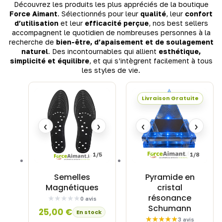
Découvrez les produits les plus appréciés de la boutique
Force Aimant
. Sélectionnés pour leur
qualité
, leur
confort
d’utilisation
et leur
efficacité perçue
, nos best sellers
accompagnent le quotidien de nombreuses personnes à la
recherche de
bien-être, d’apaisement et de soulagement
naturel
. Des incontournables qui allient
esthétique,
simplicité et équilibre
, et qui s’intègrent facilement à tous
les styles de vie.
Livraison Gratuite
‹
›
‹
›
1/5
1/8
Semelles
Pyramide en
Magnétiques
cristal
résonance
0 avis
Schumann
25,00
€
En stock
3 avis