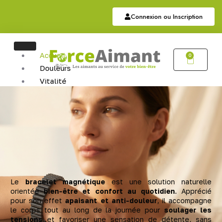
Connexion ou Inscription
Accueil
0
Douleurs
Vitalité
Soutien
Articulaire
Auriculothérapie
Hématite
Sommeil
Bijoux
Bijoux Magnétiques
Bijoux Cuivres Magnétique
Le
bracelet magnétique
est une solution naturelle
orientée
bien-être et confort au quotidien
. Apprécié
pour son effet
apaisant et anti-douleur
, il accompagne
le corps tout au long de la journée pour
soulager les
tensions
et favoriser une sensation de détente, sans