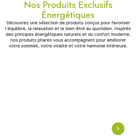
Nos Produits Exclusifs
Énergétiques
Découvrez une sélection de produits conçus pour favoriser
l’équilibre, la relaxation et le bien-être au quotidien. Inspirés
des principes énergétiques naturels et du confort moderne,
nos produits phares vous accompagnent pour améliorer
votre sommeil, votre vitalité et votre harmonie intérieure.
Pyramide en Crystal
Résonance Schumann
Pyramide en cristal accordée à la
fréquence
Schumann (7,83 Hz)
, idéale pour harmoniser les
énergies, apaiser l’esprit et renforcer l’ancrage. Un
puissant outil de
rééquilibrage vibratoire
pour la
maison ou l’espace de méditation.