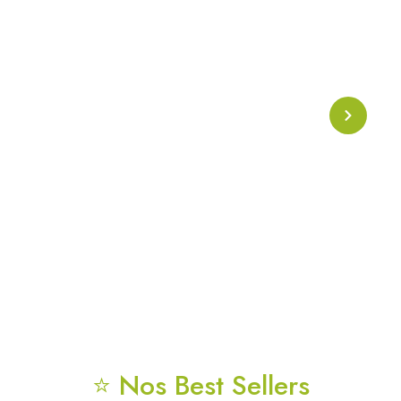
Collier Onde Phi
Collier énergétique basé sur l’
onde Phi
, symbole de
l’harmonie naturelle et de la géométrie sacrée. Conçu
pour soutenir l’alignement énergétique, la clarté
mentale et la protection vibratoire au quotidien.
⭐ Nos Best Sellers