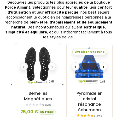
Découvrez les produits les plus appréciés de la boutique
Force Aimant
. Sélectionnés pour leur
qualité
, leur
confort
d’utilisation
et leur
efficacité perçue
, nos best sellers
accompagnent le quotidien de nombreuses personnes à la
recherche de
bien-être, d’apaisement et de soulagement
naturel
. Des incontournables qui allient
esthétique,
simplicité et équilibre
, et qui s’intègrent facilement à tous
les styles de vie.
Livraison Gratuite
‹
›
‹
›
1/5
1/8
Semelles
Pyramide en
Magnétiques
cristal
résonance
0 avis
Schumann
25,00
€
En stock
3 avis