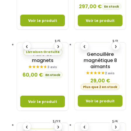
297,00
€
En stock
1/5
1/2
‹
›
‹
›
Livraison Gratuite
Paire de
Genouillère
magnets
magnétique 8
aimants
3 avis
2 avis
60,00
€
En stock
29,00
€
Plus que 2 en stock
1/12
1/6
‹
›
‹
›