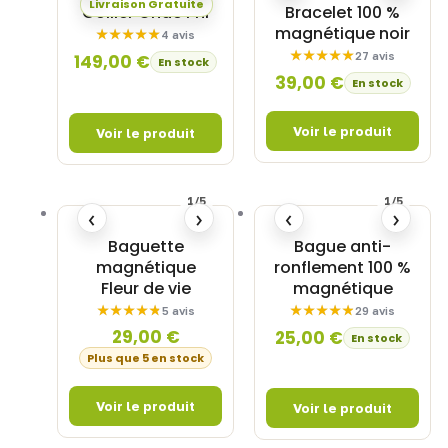
Livraison Gratuite
Collier Onde Phi
Bracelet 100 %
magnétique noir
4 avis
27 avis
149,00
€
En stock
39,00
€
En stock
1/5
1/5
‹
›
‹
›
Baguette
Bague anti-
magnétique
ronflement 100 %
Fleur de vie
magnétique
5 avis
29 avis
29,00
€
25,00
€
En stock
Plus que 5 en stock