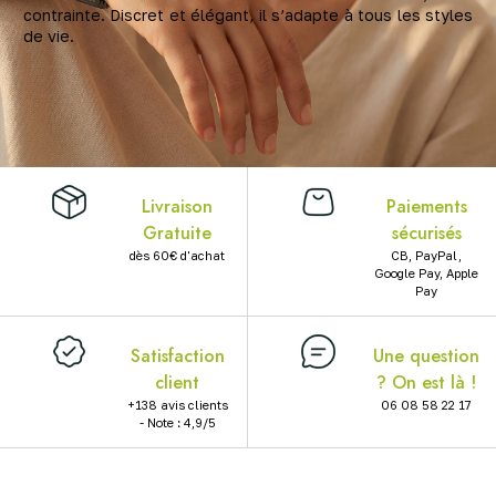
contrainte. Discret et élégant, il s’adapte à tous les styles
X
de vie.
Livraison
Paiements
Gratuite
sécurisés
dès 60€ d'achat
CB, PayPal,
Google Pay, Apple
Pay
Satisfaction
Une question
client
? On est là !
+138 avis clients
06 08 58 22 17
- Note : 4,9/5