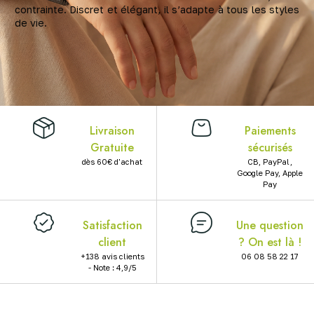
contrainte. Discret et élégant, il s’adapte à tous les styles
X
de vie.
Livraison
Paiements
Gratuite
sécurisés
dès 60€ d'achat
CB, PayPal,
Google Pay, Apple
Pay
Satisfaction
Une question
client
? On est là !
+138 avis clients
06 08 58 22 17
- Note : 4,9/5