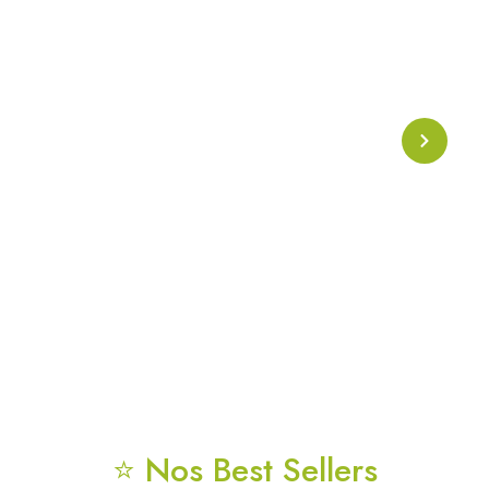
Collier Onde Phi
Collier énergétique basé sur l’
onde Phi
, symbole de
l’harmonie naturelle et de la géométrie sacrée. Conçu
pour soutenir l’alignement énergétique, la clarté
mentale et la protection vibratoire au quotidien.
⭐ Nos Best Sellers