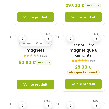
297,00
€
En stock
1/5
1/2
‹
›
‹
›
Livraison Gratuite
Paire de
Genouillère
magnets
magnétique 8
aimants
3 avis
2 avis
60,00
€
En stock
29,00
€
Plus que 2 en stock
1/12
1/6
‹
›
‹
›