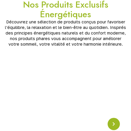
Nos Produits Exclusifs
Énergétiques
Découvrez une sélection de produits conçus pour favoriser
l’équilibre, la relaxation et le bien-être au quotidien. Inspirés
des principes énergétiques naturels et du confort moderne,
nos produits phares vous accompagnent pour améliorer
votre sommeil, votre vitalité et votre harmonie intérieure.
Pyramide en Crystal
Résonance Schumann
Pyramide en cristal accordée à la
fréquence
Schumann (7,83 Hz)
, idéale pour harmoniser les
énergies, apaiser l’esprit et renforcer l’ancrage. Un
puissant outil de
rééquilibrage vibratoire
pour la
maison ou l’espace de méditation.