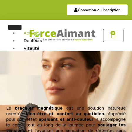
Connexion ou Inscription
Accueil
0
Douleurs
Vitalité
Soutien
Articulaire
Auriculothérapie
Hématite
Sommeil
Bijoux
Bijoux Magnétiques
Bijoux Cuivres Magnétique
Le
bracelet magnétique
est une solution naturelle
orientée
bien-être et confort au quotidien
. Apprécié
pour son effet
apaisant et anti-douleur
, il accompagne
le corps tout au long de la journée pour
soulager les
tensions
et favoriser une sensation de détente, sans