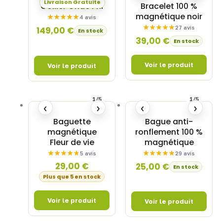
Livraison Gratuite
Collier Onde Phi
Bracelet 100 %
magnétique noir
4 avis
27 avis
149,00
€
En stock
39,00
€
En stock
1/5
1/5
‹
›
‹
›
Baguette
Bague anti-
magnétique
ronflement 100 %
Fleur de vie
magnétique
5 avis
29 avis
29,00
€
25,00
€
En stock
Plus que 5 en stock