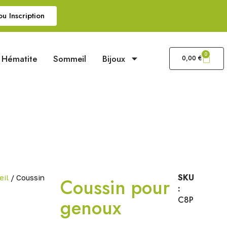
u Inscription
0
Hématite
Sommeil
Bijoux
0,00
€
SKU
il
/ Coussin
Coussin pour
:
genoux
C8P