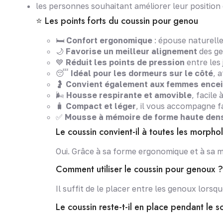
les personnes souhaitant améliorer leur position
⭐ Les points forts du coussin pour genou
🛏️
Confort ergonomique
: épouse naturell
🌙
Favorise un meilleur alignement
des ge
💙
Réduit les points de pression
entre les
😴
Idéal pour les dormeurs sur le côté
, 
🤰
Convient également aux femmes ence
🌬️
Housse respirante et amovible
, facile 
🧳
Compact et léger
, il vous accompagne 
✅
Mousse à mémoire de forme haute den
Le coussin convient-il à toutes les morpho
Oui. Grâce à sa forme ergonomique et à sa mo
Comment utiliser le coussin pour genoux ?
Il suffit de le placer entre les genoux lorsq
Le coussin reste-t-il en place pendant le 