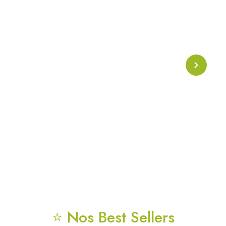
Collier Onde Phi
Collier énergétique basé sur l’
onde Phi
, symbole de
l’harmonie naturelle et de la géométrie sacrée. Conçu
pour soutenir l’alignement énergétique, la clarté
mentale et la protection vibratoire au quotidien.
⭐ Nos Best Sellers