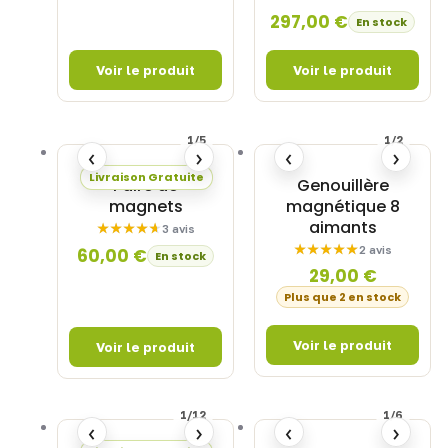
297,00
€
En stock
1/5
1/2
‹
›
‹
›
Livraison Gratuite
Paire de
Genouillère
magnets
magnétique 8
aimants
3 avis
2 avis
60,00
€
En stock
29,00
€
Plus que 2 en stock
1/12
1/6
‹
›
‹
›