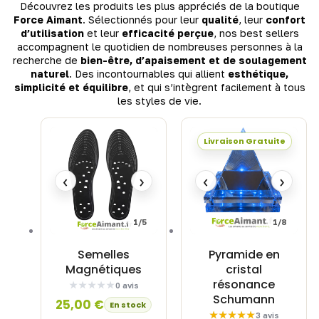
Découvrez les produits les plus appréciés de la boutique
Force Aimant
. Sélectionnés pour leur
qualité
, leur
confort
d’utilisation
et leur
efficacité perçue
, nos best sellers
accompagnent le quotidien de nombreuses personnes à la
recherche de
bien-être, d’apaisement et de soulagement
naturel
. Des incontournables qui allient
esthétique,
simplicité et équilibre
, et qui s’intègrent facilement à tous
les styles de vie.
Livraison Gratuite
‹
›
‹
›
1/5
1/8
Semelles
Pyramide en
Magnétiques
cristal
résonance
0 avis
Schumann
25,00
€
En stock
3 avis