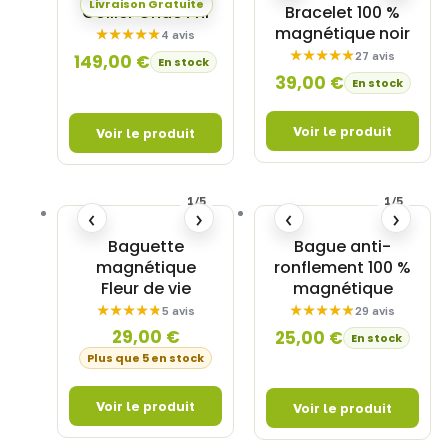
Livraison Gratuite
Collier Onde Phi
Bracelet 100 %
magnétique noir
4 avis
27 avis
149,00
€
En stock
39,00
€
En stock
1/5
1/5
‹
›
‹
›
Baguette
Bague anti-
magnétique
ronflement 100 %
Fleur de vie
magnétique
5 avis
29 avis
29,00
€
25,00
€
En stock
Plus que 5 en stock