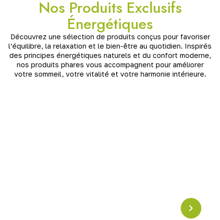
Nos Produits Exclusifs
Énergétiques
Découvrez une sélection de produits conçus pour favoriser
l’équilibre, la relaxation et le bien-être au quotidien. Inspirés
des principes énergétiques naturels et du confort moderne,
nos produits phares vous accompagnent pour améliorer
votre sommeil, votre vitalité et votre harmonie intérieure.
Pyramide en Crystal
Résonance Schumann
Pyramide en cristal accordée à la
fréquence
Schumann (7,83 Hz)
, idéale pour harmoniser les
énergies, apaiser l’esprit et renforcer l’ancrage. Un
puissant outil de
rééquilibrage vibratoire
pour la
maison ou l’espace de méditation.