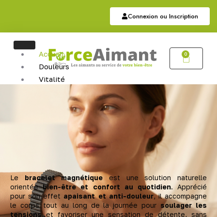
Connexion ou Inscription
Accueil
0
Douleurs
Vitalité
Soutien
Articulaire
Auriculothérapie
Hématite
Sommeil
Bijoux
Bijoux Magnétiques
Bijoux Cuivres Magnétique
Le
bracelet magnétique
est une solution naturelle
orientée
bien-être et confort au quotidien
. Apprécié
pour son effet
apaisant et anti-douleur
, il accompagne
le corps tout au long de la journée pour
soulager les
tensions
et favoriser une sensation de détente, sans