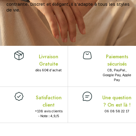
contrainte. Discret et élégant, il s’adapte à tous les styles
X
de vie.
Livraison
Paiements
Gratuite
sécurisés
dès 60€ d'achat
CB, PayPal,
Google Pay, Apple
Pay
Satisfaction
Une question
client
? On est là !
+138 avis clients
06 08 58 22 17
- Note : 4,9/5