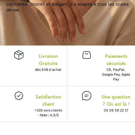
contrainte. Discret et élégant, il s’adapte à tous les styles
X
de vie.
Livraison
Paiements
Gratuite
sécurisés
dès 60€ d'achat
CB, PayPal,
Google Pay, Apple
Pay
Satisfaction
Une question
client
? On est là !
+138 avis clients
06 08 58 22 17
- Note : 4,9/5