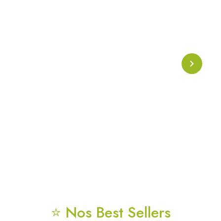
Collier Onde Phi
Collier énergétique basé sur l’
onde Phi
, symbole de
l’harmonie naturelle et de la géométrie sacrée. Conçu
pour soutenir l’alignement énergétique, la clarté
mentale et la protection vibratoire au quotidien.
⭐ Nos Best Sellers