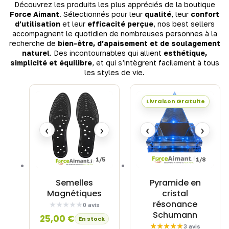
Découvrez les produits les plus appréciés de la boutique
Force Aimant
. Sélectionnés pour leur
qualité
, leur
confort
d’utilisation
et leur
efficacité perçue
, nos best sellers
accompagnent le quotidien de nombreuses personnes à la
recherche de
bien-être, d’apaisement et de soulagement
naturel
. Des incontournables qui allient
esthétique,
simplicité et équilibre
, et qui s’intègrent facilement à tous
les styles de vie.
Livraison Gratuite
‹
›
‹
›
1/5
1/8
Semelles
Pyramide en
Magnétiques
cristal
résonance
0 avis
Schumann
25,00
€
En stock
3 avis