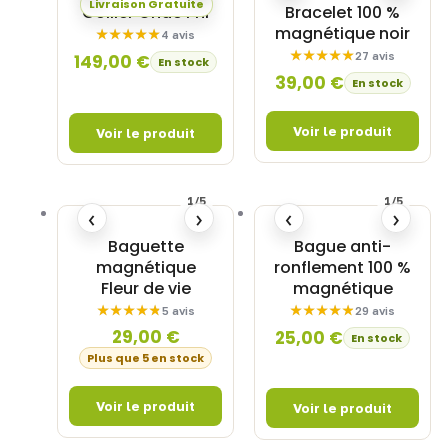
Livraison Gratuite
Collier Onde Phi
Bracelet 100 %
magnétique noir
4 avis
27 avis
149,00
€
En stock
39,00
€
En stock
1/5
1/5
‹
›
‹
›
Baguette
Bague anti-
magnétique
ronflement 100 %
Fleur de vie
magnétique
5 avis
29 avis
29,00
€
25,00
€
En stock
Plus que 5 en stock