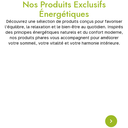
Nos Produits Exclusifs
Énergétiques
Découvrez une sélection de produits conçus pour favoriser
l’équilibre, la relaxation et le bien-être au quotidien. Inspirés
des principes énergétiques naturels et du confort moderne,
nos produits phares vous accompagnent pour améliorer
votre sommeil, votre vitalité et votre harmonie intérieure.
Pyramide en Crystal
Résonance Schumann
Pyramide en cristal accordée à la
fréquence
Schumann (7,83 Hz)
, idéale pour harmoniser les
énergies, apaiser l’esprit et renforcer l’ancrage. Un
puissant outil de
rééquilibrage vibratoire
pour la
maison ou l’espace de méditation.