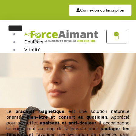
Connexion ou Inscription
Accueil
0
Douleurs
Vitalité
Soutien
Articulaire
Auriculothérapie
Hématite
Sommeil
Bijoux
Bijoux Magnétiques
Bijoux Cuivres Magnétique
Le
bracelet magnétique
est une solution naturelle
orientée
bien-être et confort au quotidien
. Apprécié
pour son effet
apaisant et anti-douleur
, il accompagne
le corps tout au long de la journée pour
soulager les
tensions
et favoriser une sensation de détente, sans