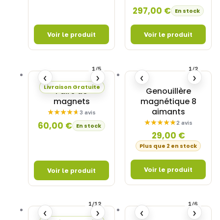
297,00
€
En stock
1/5
1/2
‹
›
‹
›
Livraison Gratuite
Paire de
Genouillère
magnets
magnétique 8
aimants
3 avis
2 avis
60,00
€
En stock
29,00
€
Plus que 2 en stock
1/12
1/6
‹
›
‹
›