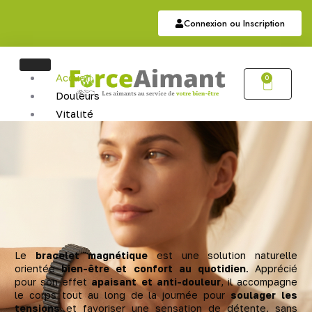
Connexion ou Inscription
Accueil
0
Douleurs
Vitalité
Soutien
Articulaire
Auriculothérapie
Hématite
Sommeil
Bijoux
Bijoux Magnétiques
Bijoux Cuivres Magnétique
Le
bracelet magnétique
est une solution naturelle
orientée
bien-être et confort au quotidien
. Apprécié
pour son effet
apaisant et anti-douleur
, il accompagne
le corps tout au long de la journée pour
soulager les
tensions
et favoriser une sensation de détente, sans