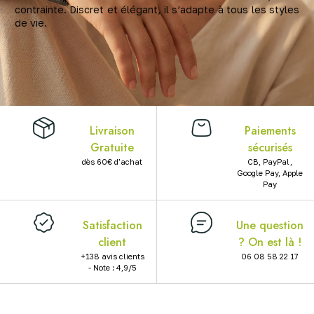
contrainte. Discret et élégant, il s’adapte à tous les styles
X
de vie.
Livraison
Paiements
Gratuite
sécurisés
dès 60€ d'achat
CB, PayPal,
Google Pay, Apple
Pay
Satisfaction
Une question
client
? On est là !
+138 avis clients
06 08 58 22 17
- Note : 4,9/5