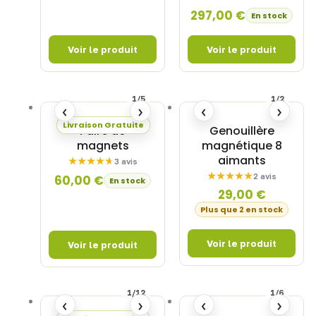
297,00
€
En stock
1/5
1/2
‹
›
‹
›
Livraison Gratuite
Paire de
Genouillère
magnets
magnétique 8
aimants
3 avis
2 avis
60,00
€
En stock
29,00
€
Plus que 2 en stock
1/12
1/6
‹
›
‹
›