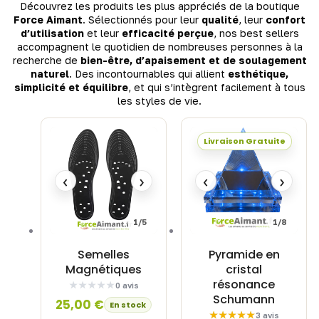
Découvrez les produits les plus appréciés de la boutique
Force Aimant
. Sélectionnés pour leur
qualité
, leur
confort
d’utilisation
et leur
efficacité perçue
, nos best sellers
accompagnent le quotidien de nombreuses personnes à la
recherche de
bien-être, d’apaisement et de soulagement
naturel
. Des incontournables qui allient
esthétique,
simplicité et équilibre
, et qui s’intègrent facilement à tous
les styles de vie.
Livraison Gratuite
‹
›
‹
›
1/5
1/8
Semelles
Pyramide en
Magnétiques
cristal
résonance
0 avis
Schumann
25,00
€
En stock
3 avis