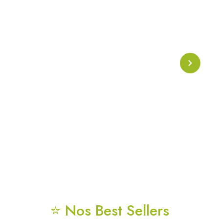
Collier Onde Phi
Collier énergétique basé sur l’
onde Phi
, symbole de
l’harmonie naturelle et de la géométrie sacrée. Conçu
pour soutenir l’alignement énergétique, la clarté
mentale et la protection vibratoire au quotidien.
⭐ Nos Best Sellers