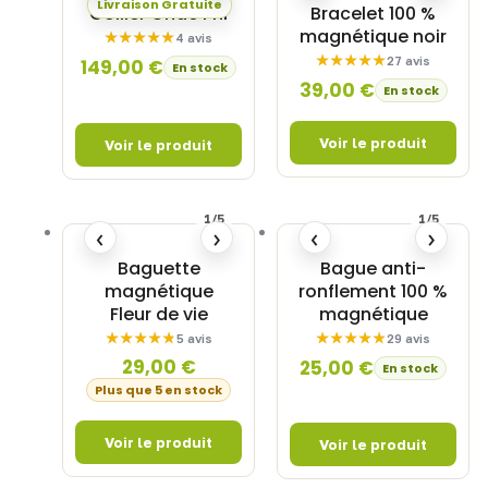
Livraison Gratuite
Collier Onde Phi
Bracelet 100 %
magnétique noir
4 avis
27 avis
149,00
€
En stock
39,00
€
En stock
1/5
1/5
‹
›
‹
›
Baguette
Bague anti-
magnétique
ronflement 100 %
Fleur de vie
magnétique
5 avis
29 avis
29,00
€
25,00
€
En stock
Plus que 5 en stock