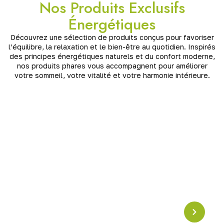
Nos Produits Exclusifs
Énergétiques
Découvrez une sélection de produits conçus pour favoriser
l’équilibre, la relaxation et le bien-être au quotidien. Inspirés
des principes énergétiques naturels et du confort moderne,
nos produits phares vous accompagnent pour améliorer
votre sommeil, votre vitalité et votre harmonie intérieure.
Pyramide en Crystal
Résonance Schumann
Pyramide en cristal accordée à la
fréquence
Schumann (7,83 Hz)
, idéale pour harmoniser les
énergies, apaiser l’esprit et renforcer l’ancrage. Un
puissant outil de
rééquilibrage vibratoire
pour la
maison ou l’espace de méditation.