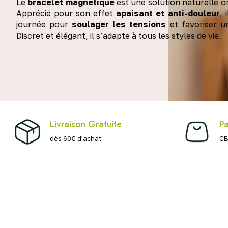
Le
bracelet magnétique
est une solution naturelle o
Apprécié pour son effet
apaisant et anti-douleur
, 
journée pour
soulager les tensions
et favoriser u
Discret et élégant, il s’adapte à tous les styles de vie.
Livraison Gratuite
Pa
dès 60€ d'achat
CB
Douleurs