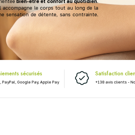
rientée
bien-être et confort au quotidien
.
il accompagne le corps tout au long de la
ne sensation de détente, sans contrainte.
iements sécurisés
Satisfaction clie
, PayPal, Google Pay, Apple Pay
+138 avis clients - N
Vitalité