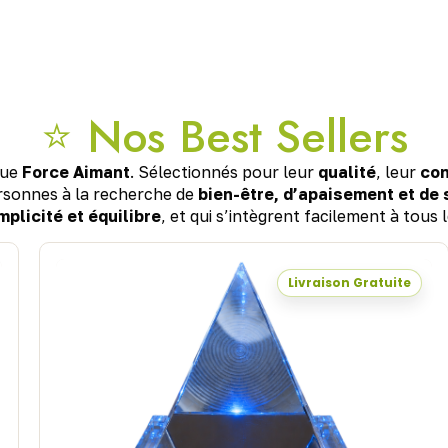
⭐ Nos Best Sellers
que
Force Aimant
. Sélectionnés pour leur
qualité
, leur
con
rsonnes à la recherche de
bien-être, d’apaisement et de
mplicité et équilibre
, et qui s’intègrent facilement à tous l
Livraison Gratuite