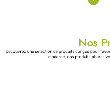
Nos Pr
Découvrez une sélection de produits conçus pour favorise
moderne, nos produits phares vou
Pyramide en Crystal Résonanc
Pyramide en cristal accordée à la
fréquence Schuman
énergies, apaiser l’esprit et renforcer l’ancrage. Un pu
maison ou l’espace de méditation.