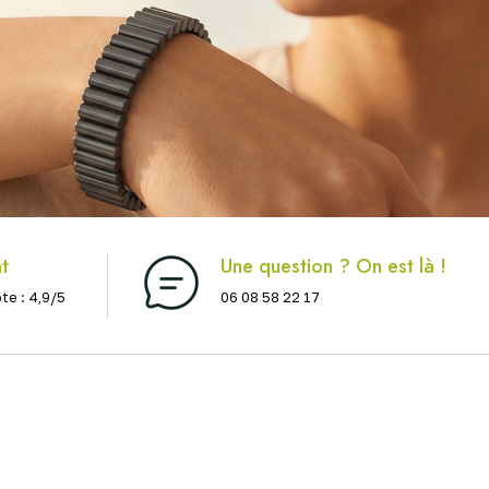
nt
Une question ? On est là !
ote : 4,9/5
06 08 58 22 17
Soutien Articulaire