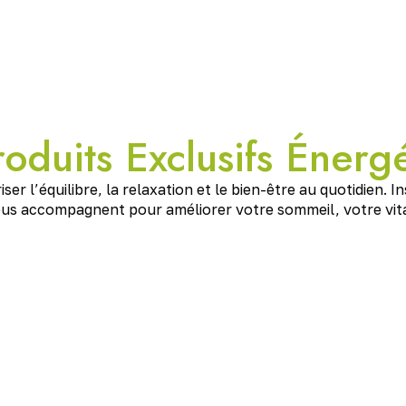
oduits Exclusifs Énerg
r l’équilibre, la relaxation et le bien-être au quotidien. I
s accompagnent pour améliorer votre sommeil, votre vital
e Schumann
n (7,83 Hz)
, idéale pour harmoniser les
issant outil de
rééquilibrage vibratoire
pour la