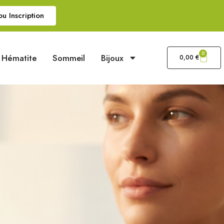
u Inscription
0
Hématite
Sommeil
Bijoux
0,00
€