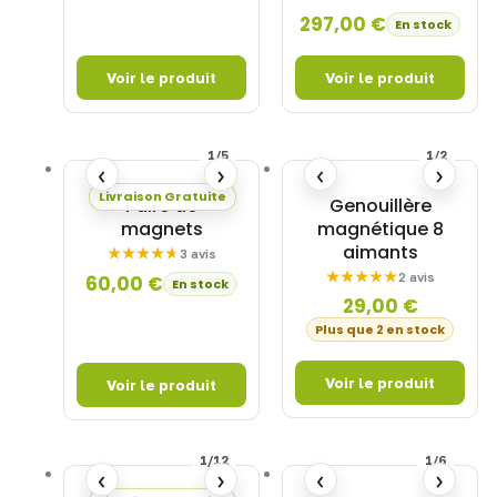
297,00
€
En stock
1/5
1/2
‹
›
‹
›
Livraison Gratuite
Paire de
Genouillère
magnets
magnétique 8
aimants
3 avis
2 avis
60,00
€
En stock
29,00
€
Plus que 2 en stock
1/12
1/6
‹
›
‹
›