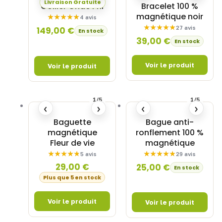
Livraison Gratuite
Collier Onde Phi
Bracelet 100 %
magnétique noir
4 avis
27 avis
149,00
€
En stock
39,00
€
En stock
1/5
1/5
‹
›
‹
›
Baguette
Bague anti-
magnétique
ronflement 100 %
Fleur de vie
magnétique
5 avis
29 avis
29,00
€
25,00
€
En stock
Plus que 5 en stock