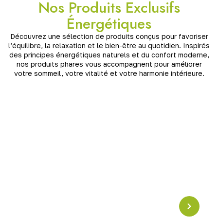
Nos Produits Exclusifs
Énergétiques
Découvrez une sélection de produits conçus pour favoriser
l’équilibre, la relaxation et le bien-être au quotidien. Inspirés
des principes énergétiques naturels et du confort moderne,
nos produits phares vous accompagnent pour améliorer
votre sommeil, votre vitalité et votre harmonie intérieure.
Pyramide en Crystal
Résonance Schumann
Pyramide en cristal accordée à la
fréquence
Schumann (7,83 Hz)
, idéale pour harmoniser les
énergies, apaiser l’esprit et renforcer l’ancrage. Un
puissant outil de
rééquilibrage vibratoire
pour la
maison ou l’espace de méditation.