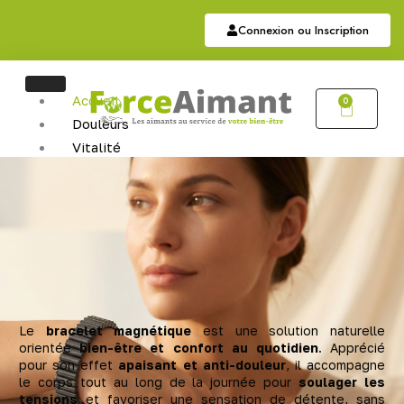
Connexion ou Inscription
Accueil
0
Douleurs
Vitalité
Soutien
Articulaire
Auriculothérapie
Hématite
Sommeil
Bijoux
Bijoux Magnétiques
Bijoux Cuivres Magnétique
Le
bracelet magnétique
est une solution naturelle
orientée
bien-être et confort au quotidien
. Apprécié
pour son effet
apaisant et anti-douleur
, il accompagne
le corps tout au long de la journée pour
soulager les
tensions
et favoriser une sensation de détente, sans