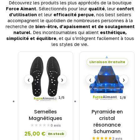
Découvrez les produits les plus appréciés de la boutique
Force Aimant
. Sélectionnés pour leur
qualité
, leur
confort
d’utilisation
et leur
efficacité perçue
, nos best sellers
accompagnent le quotidien de nombreuses personnes à la
recherche de
bien-être, d’apaisement et de soulagement
naturel
. Des incontournables qui allient
esthétique,
simplicité et équilibre
, et qui s’intègrent facilement à tous
les styles de vie.
Livraison Gratuite
‹
›
‹
›
1/5
1/8
Semelles
Pyramide en
Magnétiques
cristal
résonance
0 avis
Schumann
25,00
€
En stock
3 avis