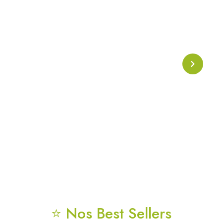
Collier Onde Phi
Collier énergétique basé sur l’
onde Phi
, symbole de
l’harmonie naturelle et de la géométrie sacrée. Conçu
pour soutenir l’alignement énergétique, la clarté
mentale et la protection vibratoire au quotidien.
⭐ Nos Best Sellers