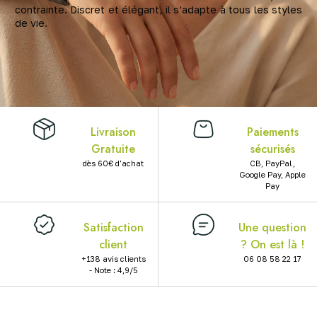
contrainte. Discret et élégant, il s’adapte à tous les styles
X
de vie.
Livraison
Paiements
Gratuite
sécurisés
dès 60€ d'achat
CB, PayPal,
Google Pay, Apple
Pay
Satisfaction
Une question
client
? On est là !
+138 avis clients
06 08 58 22 17
- Note : 4,9/5